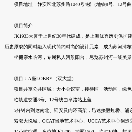
项目地址：静安区北苏州路1040号4楼（地铁8号、12号
项目简介：
JK1933大厦于上世纪30年代建成，是上海优秀历史保护建
历史原貌的同时融入现代简约时尚的设计元素，成为苏河湾核心
坐拥亲水临河，专属私人河景阳台，尽览苏州河一线美
项目：A座LOBBY（双大堂）
项目共享公共区域：大小会议室，接待区，活动区，
绿色环
临轨道交通8号、12号线曲阜路站上盖
5分钟内到达南北、延安及内环高架，迅速接驳虹桥
紧邻大悦城，OCAT当地艺术中心、UCCA艺术中心创造立体的
24小时空调，车位地下1200，地面1500，临时10块，封顶