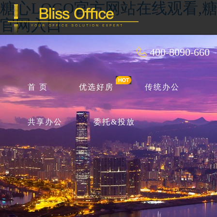
糖心LOGO官方网站在线观看,糖
官网入口
400-8090-660
首 页
优选好房
传统办公
共享办公
委托&投放