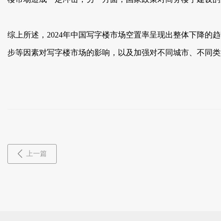
综上所述，2024年中国写字楼市场空置率呈现出整体下降的趋势
步等因素对写字楼市场的影响，以及加强对不同城市、不同类
上一篇