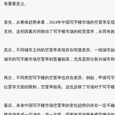
有重要意义。
首先，从整体趋势来看，2024年中国写字楼市场的空置率
支持。这些因素共同推动了写字楼市场的租赁需求，从而有
其次，不同城市之间的空置率表现存在明显差异。一线城市如
城市的写字楼市场空置率则普遍较高，尤其是部分新兴城市和特
再次，不同类型写字楼的空置率也存在差异。例如，甲级写
位置等方面的限制，空置率较高。这也反映了市场对于写字
最后，未来中国写字楼市场空置率的变化趋势仍存在一定不确定性
楼市场造成一定冲击；另一方面，国家政策对商务楼宇建设的支