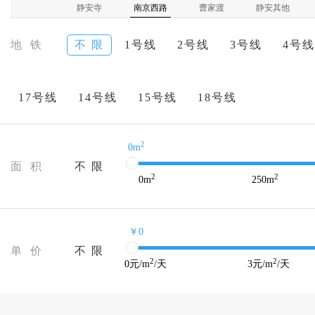
静安寺
南京西路
曹家渡
静安其他
地 铁
不 限
1号线
2号线
3号线
4号线
17号线
14号线
15号线
18号线
2
0m
面 积
不 限
2
2
0
m
250
m
￥0
单 价
不 限
2
2
0
元/m
/天
3
元/m
/天