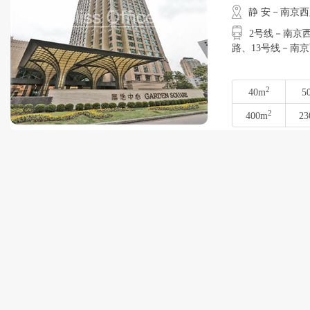
静 安－南京
2号线－南京西
路、13号线－
2
40m
5
2
400m
23