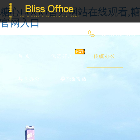
糖心LOGO官方网站在线观看,糖
官网入口
400-8090-660
首 页
优选好房
传统办公
共享办公
委托&投放