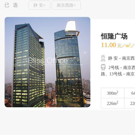
已 选
静 安×
南京西路×
恒隆广场
11.00
2
元／m
／
静 安－南京
2号线－南京西路
路、13号线－南
2
300m
6
2
226m
22