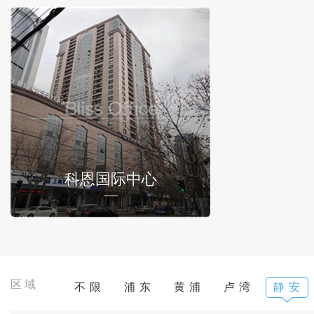
科恩国际中心
区域
不 限
浦 东
黄 浦
卢 湾
静 安