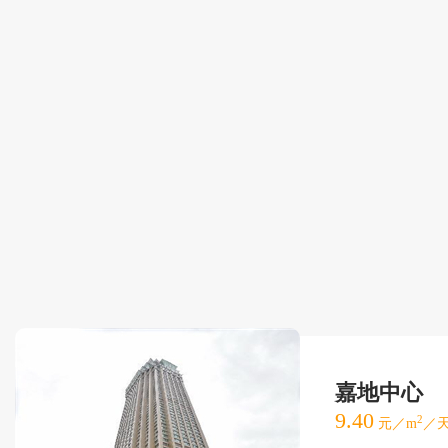
嘉地中心
9.40
2
元／m
／天