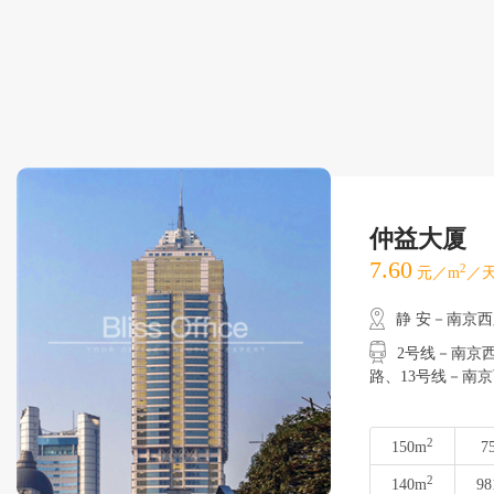
仲益大厦
7.60
2
元／m
／天
静 安－南京
2号线－南京西路
路、13号线－南
2
150m
7
2
140m
98