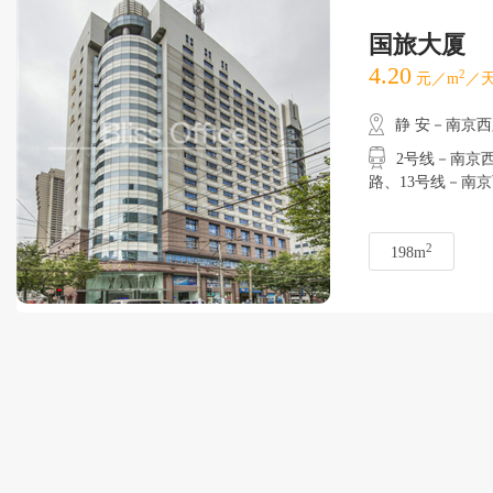
国旅大厦
4.20
2
元／m
／天
静 安－南京
2号线－南京西路
路、13号线－
2
198m