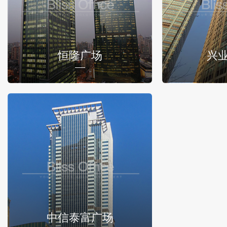
恒隆广场
兴
中信泰富广场