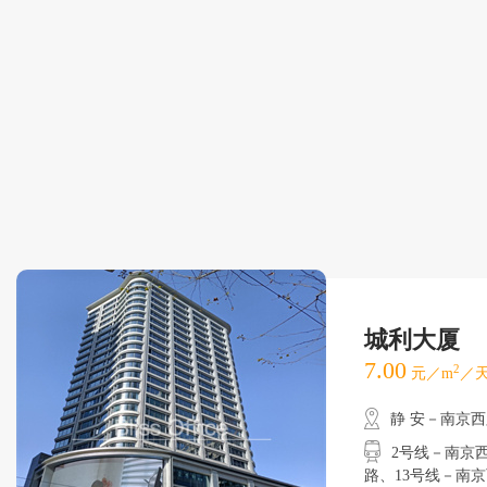
城利大厦
7.00
2
元／m
／天
静 安－南京
2号线－南京西路
路、13号线－南