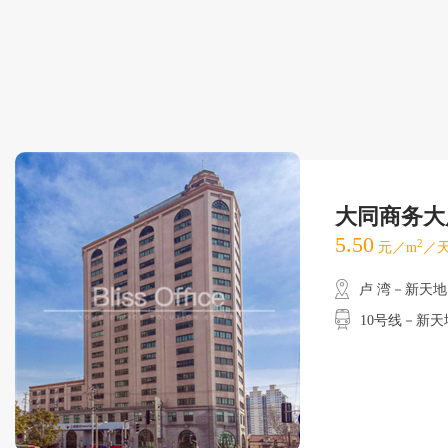
大同商务大
5.50
2
元／m
／天
卢 湾－新天地
10号线－新天地