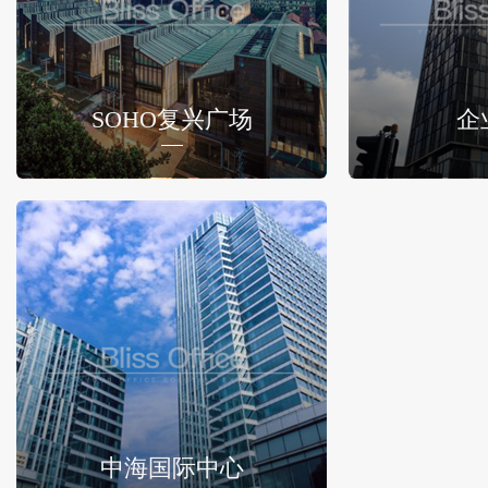
SOHO复兴广场
企
中海国际中心