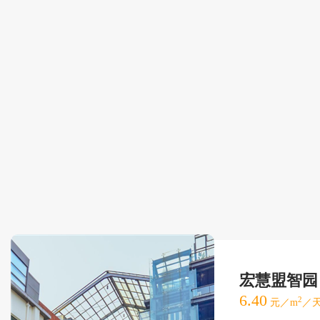
宏慧盟智园
6.40
2
元／m
／天