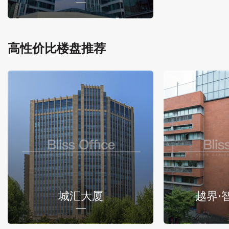
高性价比楼盘推荐
城汇大厦
越界·