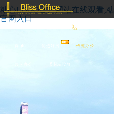
糖心LOGO官方网站在线观看,糖
官网入口
400-8090-660
首 页
优选好房
传统办公
共享办公
委托&投放