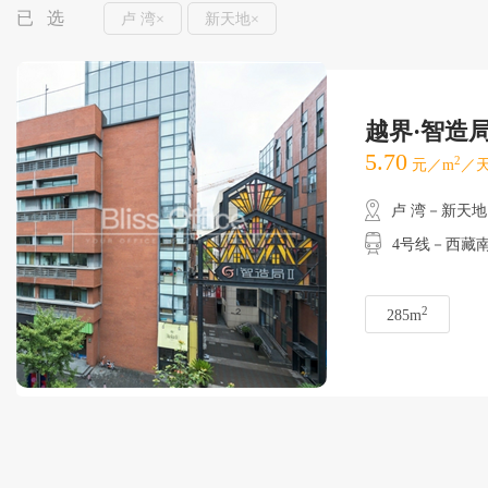
已 选
卢 湾×
新天地×
越界·智造
5.70
2
元／m
／天
卢 湾－新天地
4号线－西藏南
2
285m