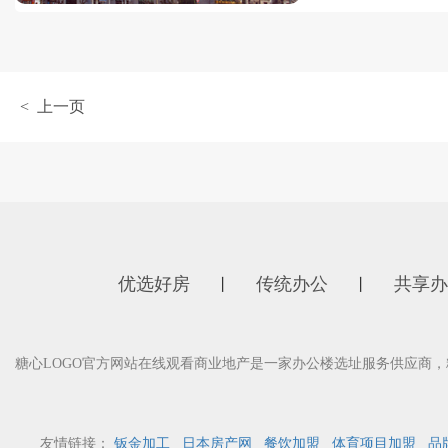
< 上一页
优选好房
传统办公
共享办
丨
丨
糖心LOGO官方网站在线观看商业地产是一家办公楼选址服务供应商
友情链接：
钣金加工
日本房产网
餐饮加盟
体育项目加盟
品