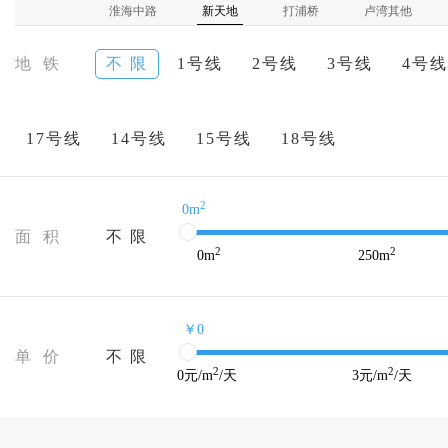
淮海中路
新天地
打浦桥
卢湾其他
地 铁
不 限
1号线
2号线
3号线
4号线
17号线
14号线
15号线
18号线
2
0m
面 积
不 限
2
2
0
m
250
m
￥0
单 价
不 限
2
2
0
元/m
/天
3
元/m
/天