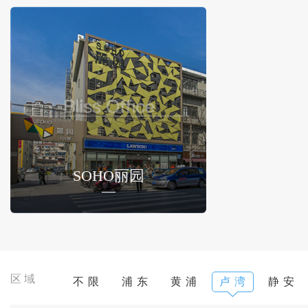
SOHO丽园
区域
不 限
浦 东
黄 浦
卢 湾
静 安