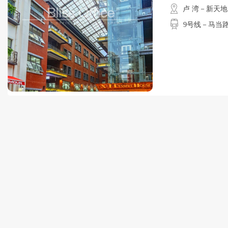
卢 湾－新天地
9号线－马当路