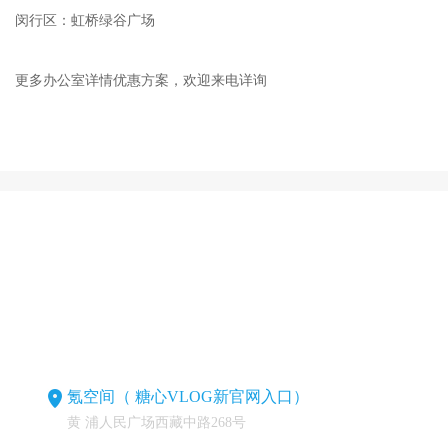
闵行区：虹桥绿谷广场
更多办公室详情优惠方案，欢迎来电详询
氪空间（ 糖心VLOG新官网入口）
黄 浦人民广场西藏中路268号