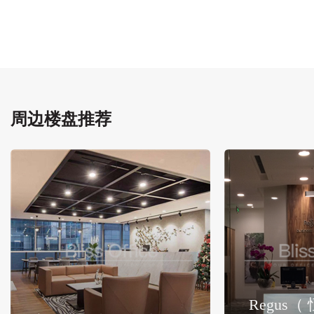
周边楼盘推荐
Regus