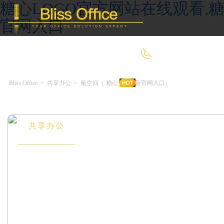
糖心LOGO官方网站在线观看,糖
官网入口
400-8090-660
Bliss Office
>
共享办公
>
氪空间（ 糖心VLOG新官网入口）
首 页
优选好房
传统办公
共享办公
委托&投放