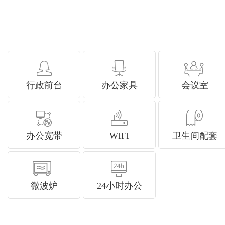
行政前台
办公家具
会议室
办公宽带
WIFI
卫生间配套
微波炉
24小时办公