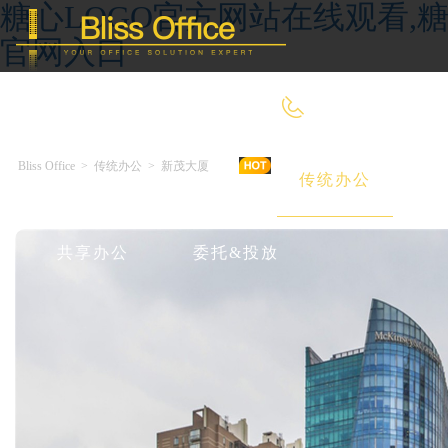
糖心LOGO官方网站在线观看,糖
官网入口
400-8090-660
Bliss Office
>
传统办公
>
新茂大厦
首 页
优选好房
传统办公
共享办公
委托&投放