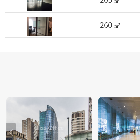
205
m
260
2
m