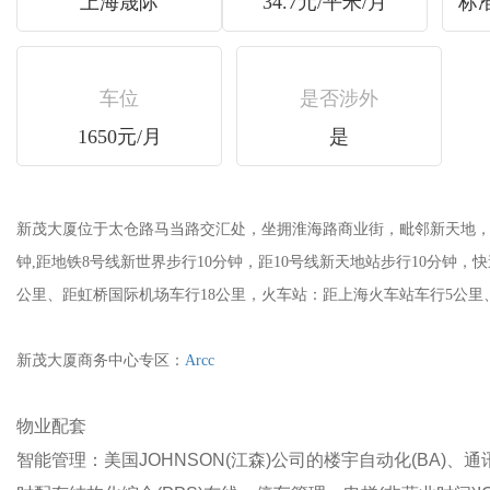
上海晟际
34.7元/平米/月
标准
车位
是否涉外
1650元/月
是
新茂大厦位于太仓路马当路交汇处，坐拥淮海路商业街，毗邻新天地，
钟,距地铁8号线新世界步行10分钟，距10号线新天地站步行10分钟
公里、距虹桥国际机场车行18公里，火车站：距上海火车站车行5公里、距上海南站车行12
新茂大厦商务中心专区：
Arcc
物业配套
智能管理：美国JOHNSON(江森)公司的楼宇自动化(BA)、通讯