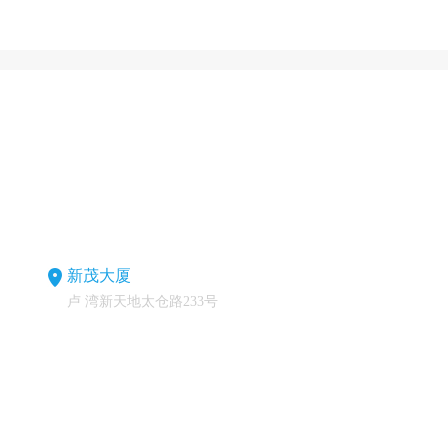
新茂大厦
卢 湾新天地太仓路233号