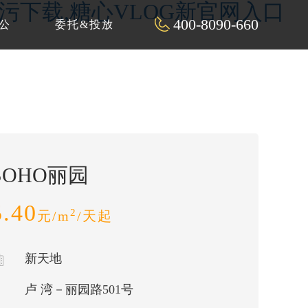
P污下载,糖心VLOG新官网入口
400-8090-660
公
委托&投放
SOHO丽园
5.40
2
元/m
/天起
新天地
卢 湾－丽园路501号