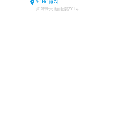
SOHO丽园
卢 湾新天地丽园路501号