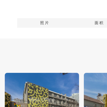
照 片
面 积