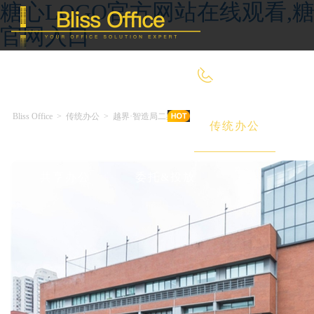
糖心LOGO官方网站在线观看,糖
官网入口
400-8090-660
Bliss Office
>
传统办公
>
越界·智造局二期
首 页
优选好房
传统办公
共享办公
委托&投放