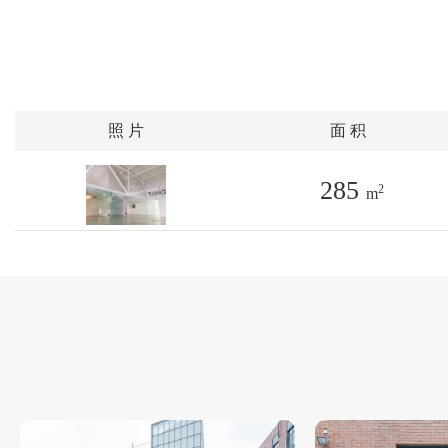
照 片
面 积
285
2
m