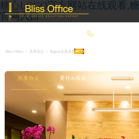
糖心LOGO官方网站在线观看,糖
官网入口
400-8090-660
Bliss Office
>
共享办公
>
Regus(企业天地一座)
首 页
优选好房
传统办公
共享办公
委托&投放