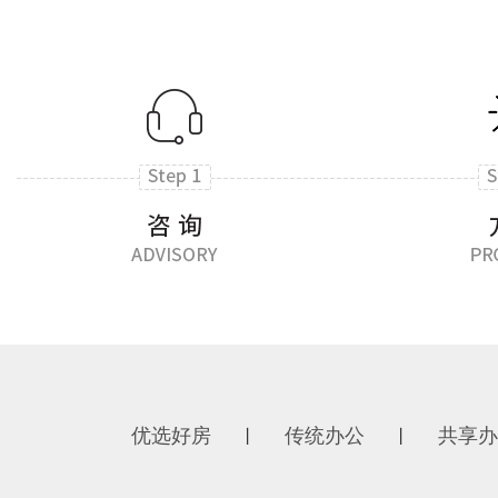
优选好房
传统办公
共享办
丨
丨