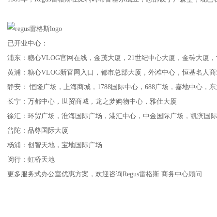
已开业中心：
浦东：糖心VLOG官网在线，金茂大厦，21世纪中心大厦，金砖大厦
黄浦：糖心VLOG新官网入口，都市总部大厦，外滩中心，恒基名人商业大厦
静安： 恒隆广场，上海商城，
1788国际中心
，688广场，嘉地中心
长宁：万都中心，世贸商城，龙之梦购物中心，雅仕大厦
徐汇：环贸广场，
淮海国际广场
，港汇中心，
中金国际广场
，凯滨
普陀：品尊国际大厦
杨浦：创智天地，宝地国际广场
闵行：虹桥天地
更多服务式办公室优惠方案，欢迎咨询Regus雷格斯 商务中心顾问