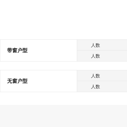
人数
带窗户型
人数
人数
无窗户型
人数