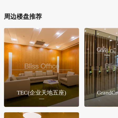
周边楼盘推荐
TEC(企业天地五座)
Grand