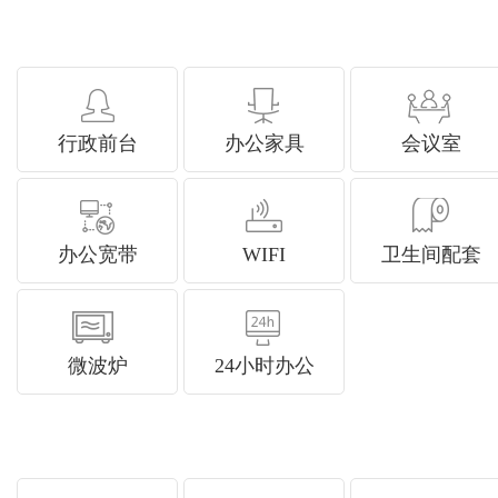
行政前台
办公家具
会议室
办公宽带
WIFI
卫生间配套
微波炉
24小时办公