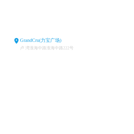
GrandCru(力宝广场)
卢 湾淮海中路淮海中路222号