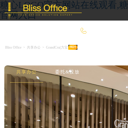
糖心LOGO官方网站在线观看,糖
官网入口
400-8090-660
Bliss Office
>
共享办公
>
GrandCru(力宝广场)
首 页
优选好房
传统办公
共享办公
委托&投放